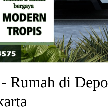
 Rumah di Depo
karta