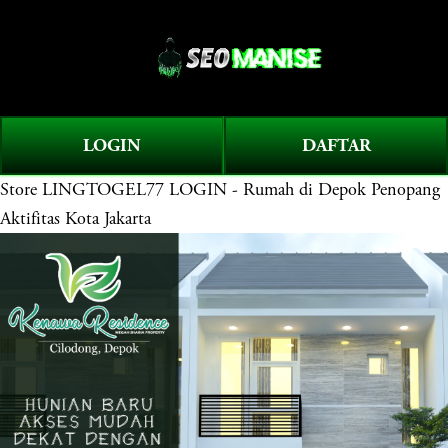
O
0
p
e
n
M
LOGIN
DAFTAR
e
Store
LINGTOGEL77 LOGIN - Rumah di Depok Penopang
n
u
Aktifitas Kota Jakarta