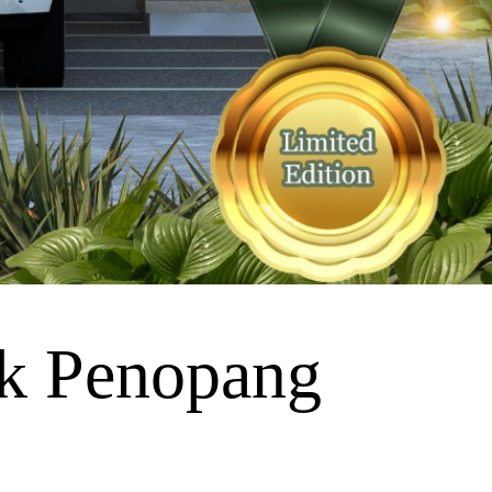
k Penopang