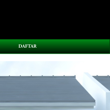
0
DAFTAR