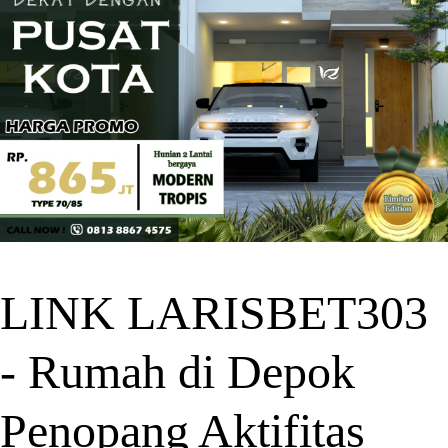
LINK LARISBET303
- Rumah di Depok
Penopang Aktifitas