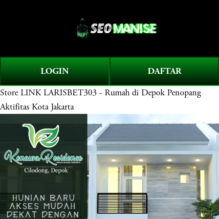
O
0
p
e
n
M
LOGIN
DAFTAR
e
Store
LINK LARISBET303 - Rumah di Depok Penopang
n
u
Aktifitas Kota Jakarta