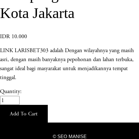
Kota Jakarta
IDR 10.000
LINK LARISBET303 adalah Dengan wilayahnya yang masih
asri, dengan masih banyaknya pepohonan dan lahan terbuka,
sangat ideal bagi masyarakat untuk menjadikannya tempat
tinggal.
Quantity:
Add To Cart
© SEO MANISE