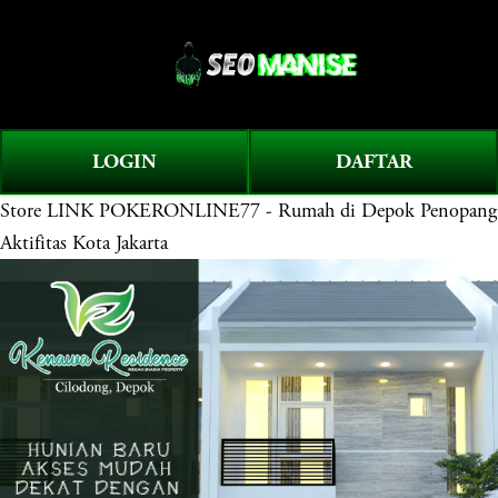
O
0
p
e
n
M
LOGIN
DAFTAR
e
Store
LINK POKERONLINE77 - Rumah di Depok Penopang
n
u
Aktifitas Kota Jakarta