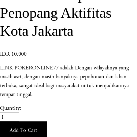
Penopang Aktifitas
Kota Jakarta
IDR 10.000
LINK POKERONLINE77 adalah Dengan wilayahnya yang
masih asri, dengan masih banyaknya pepohonan dan lahan
terbuka, sangat ideal bagi masyarakat untuk menjadikannya
tempat tinggal.
Quantity:
Add To Cart