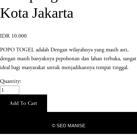
Kota Jakarta
IDR 10.000
POPO TOGEL adalah Dengan wilayahnya yang masih asri,
dengan masih banyaknya pepohonan dan lahan terbuka, sangat
ideal bagi masyarakat untuk menjadikannya tempat tinggal.
Quantity:
Add To Cart
© SEO MANISE