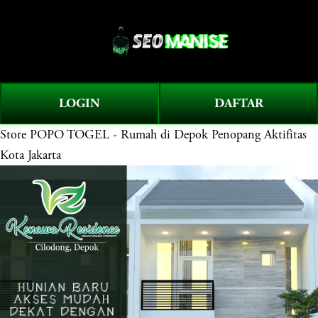
O
0
p
e
n
M
LOGIN
DAFTAR
e
Store
POPO TOGEL - Rumah di Depok Penopang Aktifitas
n
u
Kota Jakarta