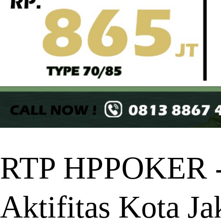
RTP HPPOKER - 
Aktifitas Kota Ja