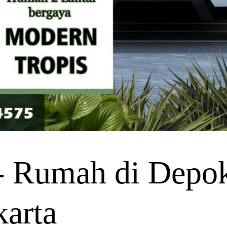
Rumah di Depok
karta