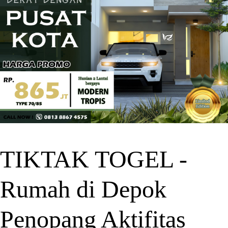
TIKTAK TOGEL -
Rumah di Depok
Penopang Aktifitas