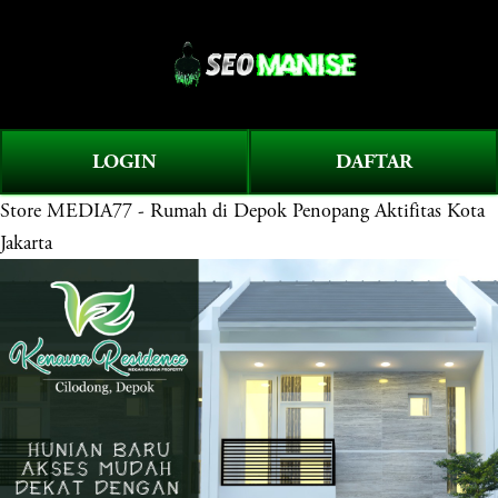
O
0
p
e
n
M
LOGIN
DAFTAR
e
Store
MEDIA77 - Rumah di Depok Penopang Aktifitas Kota
n
u
Jakarta