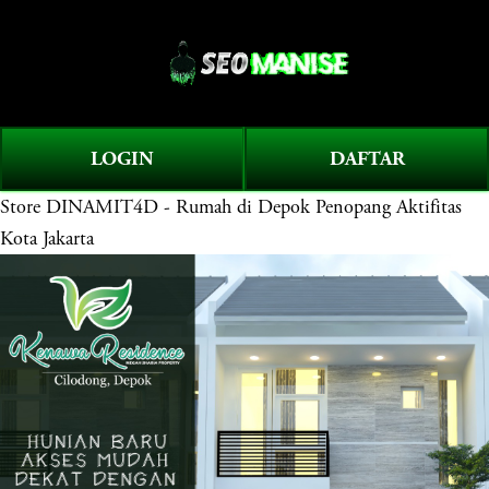
O
0
p
e
n
M
LOGIN
DAFTAR
e
Store
DINAMIT4D - Rumah di Depok Penopang Aktifitas
n
u
Kota Jakarta