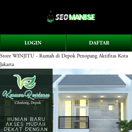
O
0
p
e
n
M
LOGIN
DAFTAR
e
Store
WINJITU - Rumah di Depok Penopang Aktifitas Kota
n
u
Jakarta